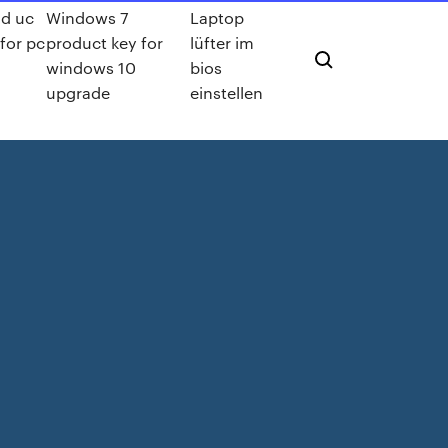
d uc
Windows 7
Laptop
for pc
product key for
lüfter im
windows 10
bios
upgrade
einstellen