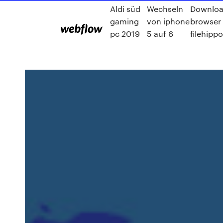
Aldi süd
Wechseln
Downloa
gaming
von iphone
browser 
pc 2019
5 auf 6
filehippo